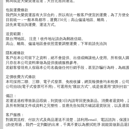
郵局或是大榮貨運送達，大台北巡回運送。

包裝運費條款

我們與大榮貨運簽有大宗合約，所以有比一般客戶便宜的運費，為了方便全省
目前統一 - 一般本島都市，運費250元；高山偏遠地區、離島，

請先來電洽詢運費、運送方式。

送貨範圍：

限台灣地區。 注意！收件地址請勿為郵政信箱。

高山、離島、偏遠地區會依照需要調整運費，下單前請先洽詢

隱私權條款

客戶在本公司留下之資料，絕不會提供、出借或轉讓他人使用。所有個人購
只存在本公司資料庫做為提供後續服務參考。

若顧客發現有人假藉本公司名義做任何行銷手段，甚至詐騙行為時，為維護
定價收費方式條款

本司採用二聯、三聯、電子式發票、免稅收據，網頁報價會均未稅價，公司行
公司抬頭(電子式發票可不用)，可選用先"匯款方式" , 或是後選用"貨到付款"

備註：

若運送過程導致新品瑕疵，到貨後3日內請寄回更換新品。消費者退貨時，
及所有附隨文件或資料之完整性，並應先告知我方確認退貨狀況，以及適當
客戶服務：

對購買流程、付款方式及商品運送不清楚，請利用email、電話諮詢，保護消
(勿使用過，我們一定判斷的出來，千萬不要以為擦拭乾淨 就能當做新品退回