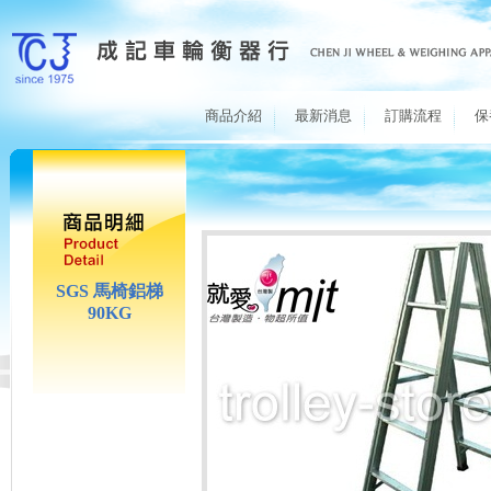
商品介紹
最新消息
訂購流程
保
SGS 馬椅鋁梯
90KG