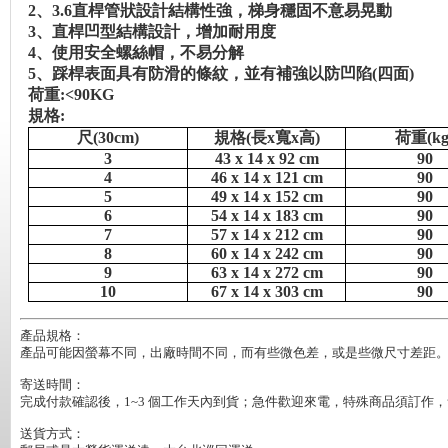
2
、3.6
直桿管狀設計結構性強，梯身穩固不意易晃動
3
、直桿凹型結構設計，增加耐用度
4
、使用安全螺絲帽，不易分解
5
、踩桿表面具有防滑的條紋，並有補強以防凹陷(
四面)
荷重:<90KG
規格:
尺(30cm)
規格(
長x
寬x
高)
荷重(kg
3
43 x 14 x 92 cm
90
4
46 x 14 x 121 cm
90
5
49 x 14 x 152 cm
90
6
54 x 14 x 183 cm
90
7
57 x 14 x 212 cm
90
8
60 x 14 x 242 cm
90
9
63 x 14 x 272 cm
90
10
67 x 14 x 303 cm
90
產品規格：

產品可能因螢幕不同，出廠時間不同，而有些微色差，或是些微尺寸差距。
寄送時間：

完成付款確認後，1~3 個工作天內到貨；急件歡迎來電，特殊商品須訂作，會
送貨方式：
