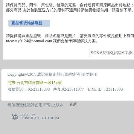
請保持商品、附件、原包裝、發票的完整，自付運費寄回原商品出貨地點；
部分商品 由於包裝運送方式的限制不適用於網路購物鑑賞期，請審慎下單。
產品售後維修服務
請提供購買產品型號、商品名稱或是照片，需要置換的零件或是使用上有何障礙
SGS 6尺強化鋁製A字梯
Copyright@2011 成記車輪衡器行 版權所有‧請勿翻印
門市:台北市環河南路一段154號
服務電話 ：02-23313033
傳真:02-23811877 LINE ID ：23313033
更新
最佳瀏覽建議請使用IE7以上版本 |