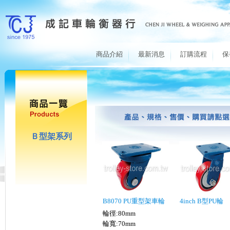
商品介紹
最新消息
訂購流程
保
Ｂ型架系列
B8070 PU重型架車輪
4inch B型PU輪
輪徑:80mm
輪寬:70mm