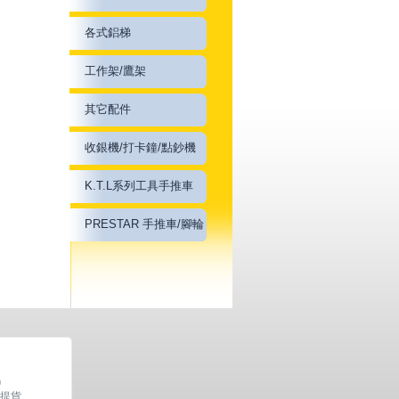
各式鋁梯
工作架/鷹架
其它配件
收銀機/打卡鐘/點鈔機
K.T.L系列工具手推車
PRESTAR 手推車/腳輪
0
約提貨