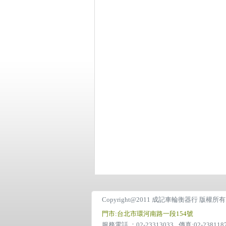
Copyright@2011 成記車輪衡器行 版權所
門市:台北市環河南路一段154號
服務電話 ：02-23313033
傳真:02-238118