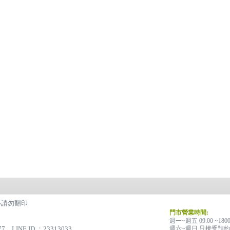
有‧請勿翻印
門市營業時間:
週一~週五 09:00 ~180
77 LINE ID ：23313033
週六~週日 只接受預