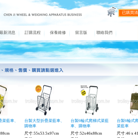
已購買清
最新消息
訂購流程
保養維修
留言版
聯絡我們
疊菜藍車、
台製大型折疊菜藍車、
台製6輪式爬梯式菜藍
台製6輪式
購物車
車、購物車
菜藍車
88cm
尺寸:55x53.5x97cm
尺寸:52x46x88cm
尺寸:46 x 41