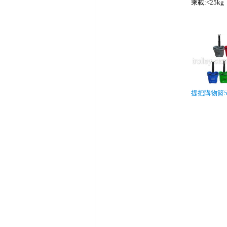
乘載:<25kg
提把購物籃5