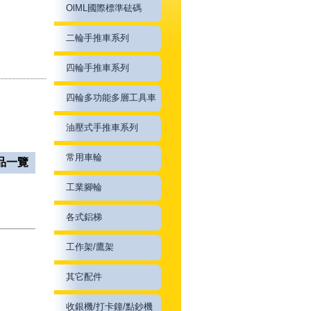
OlML國際標準砝碼
二輪手推車系列
四輪手推車系列
四輪多功能多層工具車
油壓式手推車系列
常用車輪
品一覽
工業腳輪
各式鋁梯
工作架/鷹架
其它配件
收銀機/打卡鐘/點鈔機