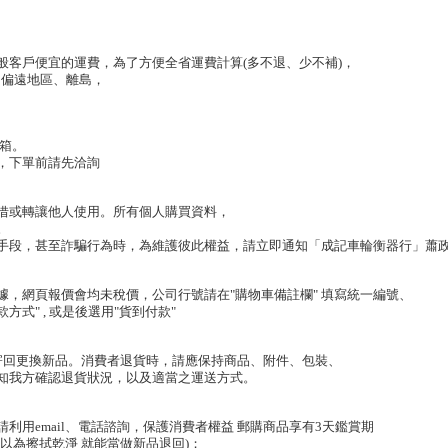
客戶便宜的運費，為了方便全省運費計算(多不退、少不補)，

山偏遠地區、離島，

箱。

下單前請先洽詢

借或轉讓他人使用。所有個人購買資料，



手段，甚至詐騙行為時，為維護彼此權益，請立即通知「成記車輪衡器行」蕭政
，網頁報價會均未稅價，公司行號請在"購物車備註欄" 填寫統一編號、

式" , 或是後選用"貨到付款"

寄回更換新品。消費者退貨時，請應保持商品、附件、包裝、

知我方確認退貨狀況，以及適當之運送方式。

用email、電話諮詢，保護消費者權益 郵購商品享有3天鑑賞期

為擦拭乾淨 就能當做新品退回)；
