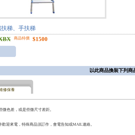
鋁扶梯、手扶梯
XBX
$
1500
商品特價
以此商品換裝下列商
維修保養
些微色差，或是些微尺寸差距。

件歡迎來電，特殊商品須訂作，會電告知或MAIL連絡。
