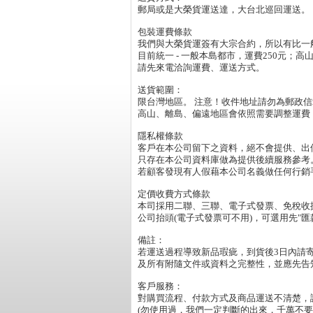
郵局或是大榮貨運送達，大台北巡回運送。

包裝運費條款

我們與大榮貨運簽有大宗合約，所以有比一般
目前統一 - 一般本島都市，運費250元；高
請先來電洽詢運費、運送方式。

送貨範圍：

限台灣地區。 注意！收件地址請勿為郵政信
高山、離島、偏遠地區會依照需要調整運費，
隱私權條款

客戶在本公司留下之資料，絕不會提供、出
只存在本公司資料庫做為提供後續服務參考。
若顧客發現有人假藉本公司名義做任何行銷
定價收費方式條款

本司採用二聯、三聯、電子式發票、免稅收據
公司抬頭(電子式發票可不用)，可選用先"匯款方
備註：

若運送過程導致新品瑕疵，到貨後3日內請
及所有附隨文件或資料之完整性，並應先告
客戶服務：

對購買流程、付款方式及商品運送不清楚，請利
(勿使用過，我們一定判斷的出來，千萬不要以