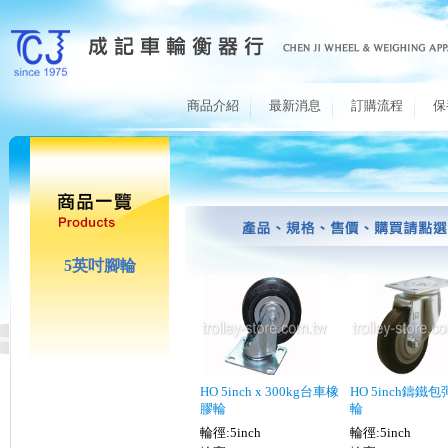
商品介紹
最新消息
訂購流程
保
5英吋腳輪
HO 5inch x 300kg台車橡
HO 5inch鑄鐵
膠輪
輪
輪徑:5inch
輪徑:5inch