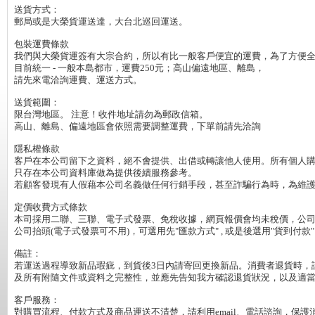
送貨方式：

郵局或是大榮貨運送達，大台北巡回運送。

包裝運費條款

我們與大榮貨運簽有大宗合約，所以有比一般客戶便宜的運費，為了方便全省
目前統一 - 一般本島都市，運費250元；高山偏遠地區、離島，

請先來電洽詢運費、運送方式。

送貨範圍：

限台灣地區。 注意！收件地址請勿為郵政信箱。

高山、離島、偏遠地區會依照需要調整運費，下單前請先洽詢

隱私權條款

客戶在本公司留下之資料，絕不會提供、出借或轉讓他人使用。所有個人購
只存在本公司資料庫做為提供後續服務參考。

若顧客發現有人假藉本公司名義做任何行銷手段，甚至詐騙行為時，為維護
定價收費方式條款

本司採用二聯、三聯、電子式發票、免稅收據，網頁報價會均未稅價，公司行
公司抬頭(電子式發票可不用)，可選用先"匯款方式" , 或是後選用"貨到付款"

備註：

若運送過程導致新品瑕疵，到貨後3日內請寄回更換新品。消費者退貨時，
及所有附隨文件或資料之完整性，並應先告知我方確認退貨狀況，以及適當
客戶服務：

對購買流程、付款方式及商品運送不清楚，請利用email、電話諮詢，保護消