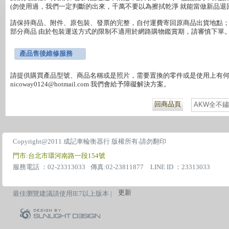
(勿使用過，我們一定判斷的出來，千萬不要以為擦拭乾淨 就能當做新品退回
請保持商品、附件、原包裝、發票的完整，自付運費寄回原商品出貨地點；
部分商品 由於包裝運送方式的限制不適用於網路購物鑑賞期，請審慎下單。
產品售後維修服務
請提供購買產品型號、商品名稱或是照片，需要置換的零件或是使用上有何障礙
回商品頁
AKW全不
Copyright@2011 成記車輪衡器行 版權所有‧請勿翻印
門市:台北市環河南路一段154號
服務電話 ：02-23313033
傳真:02-23811877 LINE ID ：23313033
更新
最佳瀏覽建議請使用IE7以上版本 |