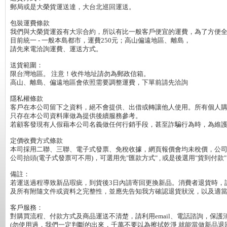
郵局或是大榮貨運送達，大台北巡回運送。

包裝運費條款

我們與大榮貨運簽有大宗合約，所以有比一般客戶便宜的運費，為了方便全省
目前統一 - 一般本島都市，運費250元；高山偏遠地區、離島，

請先來電洽詢運費、運送方式。

送貨範圍：

限台灣地區。 注意！收件地址請勿為郵政信箱。

高山、離島、偏遠地區會依照需要調整運費，下單前請先洽詢

隱私權條款

客戶在本公司留下之資料，絕不會提供、出借或轉讓他人使用。所有個人購
只存在本公司資料庫做為提供後續服務參考。

若顧客發現有人假藉本公司名義做任何行銷手段，甚至詐騙行為時，為維護
定價收費方式條款

本司採用二聯、三聯、電子式發票、免稅收據，網頁報價會均未稅價，公司行
公司抬頭(電子式發票可不用)，可選用先"匯款方式" , 或是後選用"貨到付款"

備註：

若運送過程導致新品瑕疵，到貨後3日內請寄回更換新品。消費者退貨時，
及所有附隨文件或資料之完整性，並應先告知我方確認退貨狀況，以及適當
客戶服務：

對購買流程、付款方式及商品運送不清楚，請利用email、電話諮詢，保護消
(勿使用過，我們一定判斷的出來，千萬不要以為擦拭乾淨 就能當做新品退回