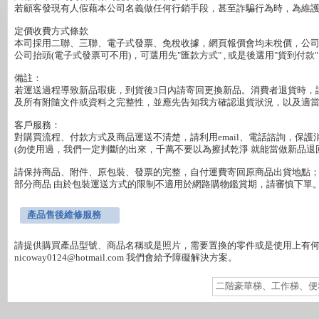
若顧客發現有人假藉本公司名義做任何行銷手段，甚至詐騙行為時，為維護
定價收費方式條款

本司採用二聯、三聯、電子式發票、免稅收據，網頁報價會均未稅價，公司行
公司抬頭(電子式發票可不用)，可選用先"匯款方式" , 或是後選用"貨到付款"

備註：

若運送過程導致新品瑕疵，到貨後3日內請寄回更換新品。消費者退貨時，
及所有附隨文件或資料之完整性，並應先告知我方確認退貨狀況，以及適當
客戶服務：

對購買流程、付款方式及商品運送不清楚，請利用email、電話諮詢，保護消
(勿使用過，我們一定判斷的出來，千萬不要以為擦拭乾淨 就能當做新品退回
請保持商品、附件、原包裝、發票的完整，自付運費寄回原商品出貨地點；
部分商品 由於包裝運送方式的限制不適用於網路購物鑑賞期，請審慎下單。
產品售後維修服務
請提供購買產品型號、商品名稱或是照片，需要置換的零件或是使用上有何障礙
二階豪華梯、工作梯、便