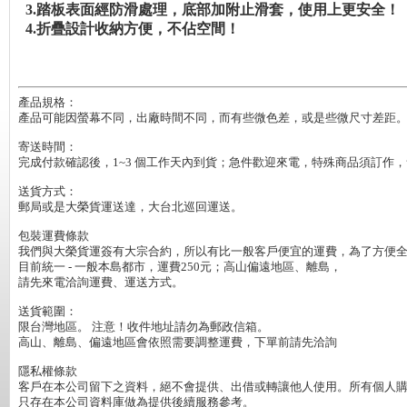
3.
踏板表面經防滑處理，底部加附止滑套，使用上更安全！
4.
折疊設計收納方便，不佔空間！
產品規格：

產品可能因螢幕不同，出廠時間不同，而有些微色差，或是些微尺寸差距。
寄送時間：

完成付款確認後，1~3 個工作天內到貨；急件歡迎來電，特殊商品須訂作，會
送貨方式：

郵局或是大榮貨運送達，大台北巡回運送。

包裝運費條款

我們與大榮貨運簽有大宗合約，所以有比一般客戶便宜的運費，為了方便全省
目前統一 - 一般本島都市，運費250元；高山偏遠地區、離島，

請先來電洽詢運費、運送方式。

送貨範圍：

限台灣地區。 注意！收件地址請勿為郵政信箱。

高山、離島、偏遠地區會依照需要調整運費，下單前請先洽詢

隱私權條款

客戶在本公司留下之資料，絕不會提供、出借或轉讓他人使用。所有個人購
只存在本公司資料庫做為提供後續服務參考。
