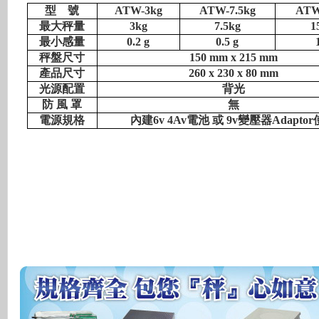
型
號
ATW-3kg
ATW-7.5kg
ATW
最大秤量
3kg
7.5kg
1
最小感量
0.2 g
0.5 g
秤盤尺寸
150 mm x 215 mm
產品尺寸
260 x 230 x 80 mm
光源配置
背光
防
風
罩
無
電源規格
內建6v 4Av
電池
或 9v
變壓器Adaptor