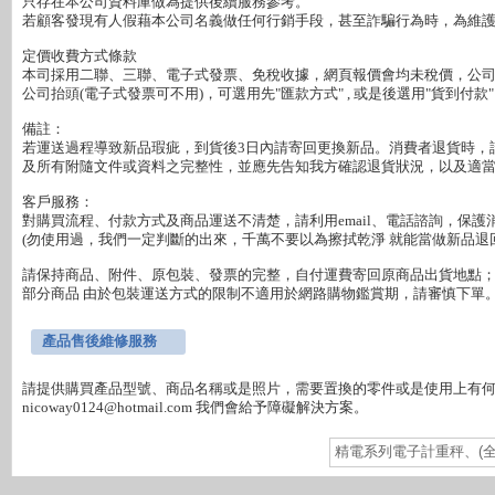
只存在本公司資料庫做為提供後續服務參考。

若顧客發現有人假藉本公司名義做任何行銷手段，甚至詐騙行為時，為維護
定價收費方式條款

本司採用二聯、三聯、電子式發票、免稅收據，網頁報價會均未稅價，公司行
公司抬頭(電子式發票可不用)，可選用先"匯款方式" , 或是後選用"貨到付款"

備註：

若運送過程導致新品瑕疵，到貨後3日內請寄回更換新品。消費者退貨時，
及所有附隨文件或資料之完整性，並應先告知我方確認退貨狀況，以及適當
客戶服務：

對購買流程、付款方式及商品運送不清楚，請利用email、電話諮詢，保護消
(勿使用過，我們一定判斷的出來，千萬不要以為擦拭乾淨 就能當做新品退回
請保持商品、附件、原包裝、發票的完整，自付運費寄回原商品出貨地點；
部分商品 由於包裝運送方式的限制不適用於網路購物鑑賞期，請審慎下單。
產品售後維修服務
請提供購買產品型號、商品名稱或是照片，需要置換的零件或是使用上有何障礙
精電系列電子計重秤、(全