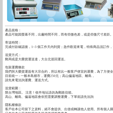
產品規格：

產品可能因螢幕不同，出廠時間不同，而有些微色差，或是些微尺寸差距。
寄送時間：

完成付款確認後，1~3 個工作天內到貨；急件歡迎來電，特殊商品須訂作，會
送貨方式：

郵局或是大榮貨運送達，大台北巡回運送。

包裝運費條款

我們與大榮貨運簽有大宗合約，所以有比一般客戶便宜的運費，為了方便全省
目前統一 - 一般本島都市，運費250元；高山偏遠地區、離島，

請先來電洽詢運費、運送方式。

送貨範圍：

限台灣地區。 注意！收件地址請勿為郵政信箱。

高山、離島、偏遠地區會依照需要調整運費，下單前請先洽詢

隱私權條款

客戶在本公司留下之資料，絕不會提供、出借或轉讓他人使用。所有個人購