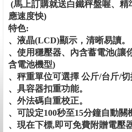
(
馬上訂購就送白鐵秤盤喔、精
應速度怏)
特色:
、液晶(LCD)
顯示，清晰易讀。
、使用穩壓器、內含蓄電池(
讓
含電池機型)
、秤重單位可選擇
公斤/
台斤/
切
、具容器扣重功能。
、外法碼自重校正。
、可設定100
秒至15
分鐘自動關
、現在下標,
即可免費附贈電壓